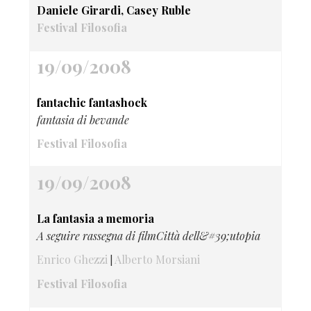
Daniele Girardi, Casey Ruble
Festival Filosofia
19/09/2008
fantachic fantashock
fantasia di bevande
Festival Filosofia
19/09/2008
La fantasia a memoria
A seguire rassegna di filmCittà dell&#39;utopia
Enrico Ghezzi
Alberto Morsiani
|
Festival Filosofia