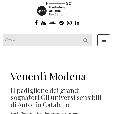
Toggl
navig
Venerdì Modena
Il padiglione dei grandi
sognatori Gli universi sensibili
di Antonio Catalano
Installazione per bambini e famiglie