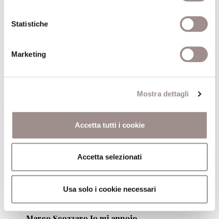
Fantasia come progetto
Festival Filosofia
Statistiche
19/09/2008
Marketing
Sandy Skoglund True Fiction
Festival Filosofia
Mostra dettagli
19/09/2008
Accetta tutti i cookie
Nervo&Tes Like a bag
Videoinstallazione e performance
Accetta selezionati
Festival Filosofia
19/09/2008
Usa solo i cookie necessari
Marco Scozzaro Io mi annoio