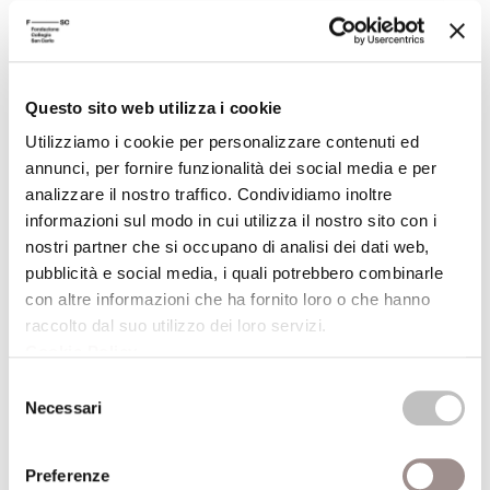
Gruppo Canicola
Festival Filosofia
19/09/2008
Questo sito web utilizza i cookie
Utilizziamo i cookie per personalizzare contenuti ed
Eduardo Arroyo Fantomas e altre storie
annunci, per fornire funzionalità dei social media e per
dipinte
analizzare il nostro traffico. Condividiamo inoltre
Festival Filosofia
informazioni sul modo in cui utilizza il nostro sito con i
nostri partner che si occupano di analisi dei dati web,
19/09/2008
pubblicità e social media, i quali potrebbero combinarle
con altre informazioni che ha fornito loro o che hanno
raccolto dal suo utilizzo dei loro servizi.
Attraverso la finestra Fotografie di Giorgio
Cookie Policy
.
Barrera
Festival Filosofia
Selezione
Necessari
del
consenso
19/09/2008
Preferenze