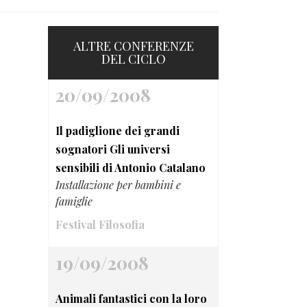
ALTRE CONFERENZE
DEL CICLO
20/09/2008
Il padiglione dei grandi
sognatori Gli universi
sensibili di Antonio Catalano
Installazione per bambini e
famiglie
Festival Filosofia
19/09/2008
Animali fantastici con la loro