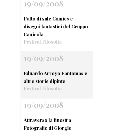
19/09/2008
Patto di sale Comics e
disegni fantastici del Gruppo
Canicola
Festival Filosofia
19/09/2008
Eduardo Arroyo Fantomas e
altre storie dipinte
Festival Filosofia
19/09/2008
Attraverso la finestra
Fotografie di Giorgio