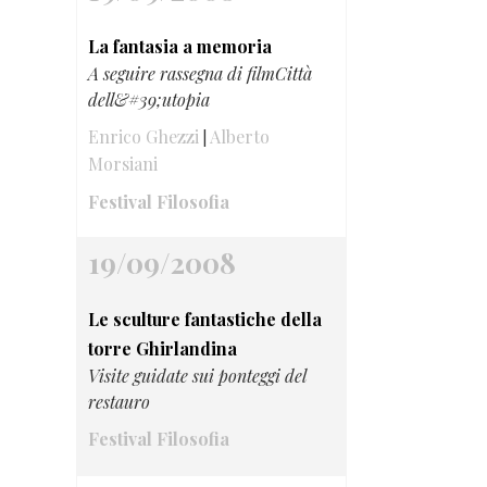
La fantasia a memoria
A seguire rassegna di filmCittà
dell&#39;utopia
Enrico Ghezzi
Alberto
|
Morsiani
Festival Filosofia
19/09/2008
Le sculture fantastiche della
torre Ghirlandina
Visite guidate sui ponteggi del
restauro
Festival Filosofia