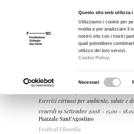
Questo sito web utilizza i
Utilizziamo i cookie per pe
media e per analizzare il no
FSC 400
Fondazione
Bibliot
nostro sito con i nostri par
quali potrebbero combinarl
utilizzo dei loro servizi.
Cookie Policy
.
Venerdì Modena
Selezione
Necessari
del
Un futuro per gli altri
consenso
Esercizi virtuosi per ambiente, salute e 
venerdì 19 Settembre 2008 - 15.00 - 18.0
Piazzale Sant'Agostino
Festival Filosofia