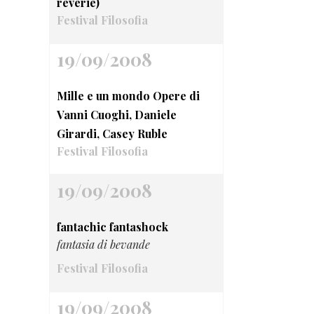
rêverie)
Festival Filosofia
19/09/2008
Mille e un mondo Opere di
Vanni Cuoghi, Daniele
Girardi, Casey Ruble
Festival Filosofia
19/09/2008
fantachic fantashock
fantasia di bevande
Festival Filosofia
19/09/2008