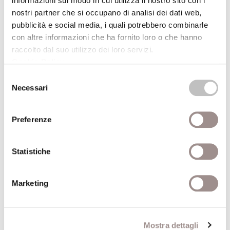
informazioni sul modo in cui utilizza il nostro sito con i
19/09/2008
nostri partner che si occupano di analisi dei dati web,
pubblicità e social media, i quali potrebbero combinarle
Attraverso la finestra Fotografie di Giorgio
con altre informazioni che ha fornito loro o che hanno
Barrera
raccolto dal suo utilizzo dei loro servizi.
Festival Filosofia
Cookie Policy
.
Selezione
19/09/2008
Necessari
del
consenso
Fantasia come progetto
Preferenze
Festival Filosofia
Statistiche
19/09/2008
Sandy Skoglund True Fiction
Marketing
Festival Filosofia
19/09/2008
Mostra dettagli