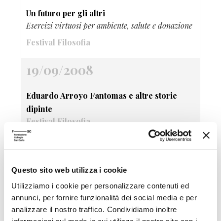
Un futuro per gli altri
Esercizi virtuosi per ambiente, salute e donazione
Festival Filosofia
19/09/2008
Eduardo Arroyo Fantomas e altre storie
dipinte
Festival Filosofia
19/09/2008
Questo sito web utilizza i cookie
Patto di sale Comics e disegni fantastici del
Utilizziamo i cookie per personalizzare contenuti ed
Gruppo Canicola
annunci, per fornire funzionalità dei social media e per
Festival Filosofia
analizzare il nostro traffico. Condividiamo inoltre