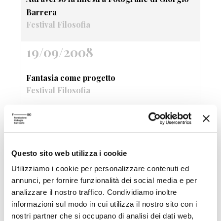
Barrera
Festival Filosofia
19/09/2008
Fantasia come progetto
Festival Filosofia
19/09/2008
Sandy Skoglund True Fiction
Questo sito web utilizza i cookie
Festival Filosofia
Utilizziamo i cookie per personalizzare contenuti ed
19/09/2008
annunci, per fornire funzionalità dei social media e per
analizzare il nostro traffico. Condividiamo inoltre
informazioni sul modo in cui utilizza il nostro sito con i
Nervo&Tes Like a bag
nostri partner che si occupano di analisi dei dati web,