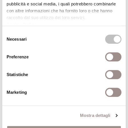
Videoinstallazione e performance
pubblicità e social media, i quali potrebbero combinarle
Festival Filosofia
con altre informazioni che ha fornito loro o che hanno
raccolto dal suo utilizzo dei loro servizi.
19/09/2008
Cookie Policy
.
Selezione
Necessari
del
Clara Matelli Bibliodinamica
consenso
Installazione di libri
Preferenze
Festival Filosofia
19/09/2008
Statistiche
Marco Scozzaro Io mi annoio
Marketing
Mostra fotografica e Videoinstallazione
Festival Filosofia
Mostra dettagli
19/09/2008