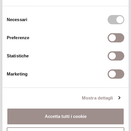
Cookie Policy
.
(*) I titoli contrassegnati con l'asterisco sono disponibili, o in
Selezione
corso di acquisizione, per la consultazione e il prestito presso
Necessari
del
la Biblioteca della Fondazione Collegio San Carlo (lun.-ven. 9-
consenso
19)
Preferenze
Presso la sede della Biblioteca, dopo una settimana dalla data
della conferenza, è possibile ascoltarne la registrazione.
Statistiche
Marketing
ALTRE CONFERENZE DEL CICLO
24/01/2005
Mostra dettagli
Dai martiri agli eroi
Accetta tutti i cookie
Un viaggio di sola andata o anche di ritorno?