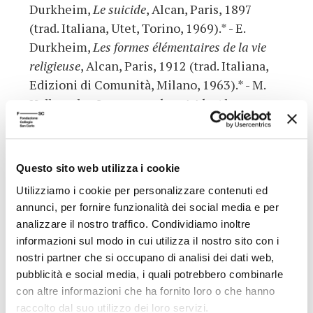
Durkheim,
Le suicide
, Alcan, Paris, 1897
(trad. Italiana, Utet, Torino, 1969).* - E.
Durkheim,
Les formes élémentaires de la vie
religieuse
, Alcan, Paris, 1912 (trad. Italiana,
Edizioni di Comunità, Milano, 1963).* - M.
Halbwachs,
Les causes du suicide
, Alcan,
Paris, 1930. - M. Mauss,
Saggio sul dono
, in
Teoria generale della magia ed altri saggi
,
Einaudi, Torino, 1950 (nuova edizione
Questo sito web utilizza i cookie
1980).* Sul Collège de sociologie si vedano :
Utilizziamo i cookie per personalizzare contenuti ed
- D. Hollier,
Il Collegio di Sociologia,
Bollati
annunci, per fornire funzionalità dei social media e per
Boringhieri, Torino, 1991.* - G. Filoramo,
Le
analizzare il nostro traffico. Condividiamo inoltre
vie del sacro
, Einaudi, Torino, 1994.* Sul tema
informazioni sul modo in cui utilizza il nostro sito con i
del martirio come atto religioso di guerra: -
nostri partner che si occupano di analisi dei dati web,
E. Pace,
Perché le religioni scendono in guerra?,
pubblicità e social media, i quali potrebbero combinarle
Laterza, Roma-Bari, 2004.*
con altre informazioni che ha fornito loro o che hanno
raccolto dal suo utilizzo dei loro servizi.