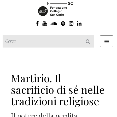
Toggl
navig
Martirio. Il
sacrificio di sé nelle
tradizioni religiose
Il potere della perdita