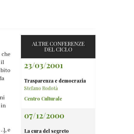
ALTRE CONFERENZE
DEL CICLO
e che
il
23/03/2001
ibito
da
Trasparenza e democrazia
Stefano Rodotà
ni
Centro Culturale
 in
07/12/2000
…], e
La cura del segreto