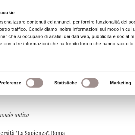
 cookie
rsonalizzare contenuti ed annunci, per fornire funzionalità dei soc
stro traffico. Condividiamo inoltre informazioni sul modo in cui ut
eca
Centro Culturale
Centro Studi Religi
tner che si occupano di analisi dei dati web, pubblicità e social m
e con altre informazioni che ha fornito loro o che hanno raccolto
oste. Logiche della segre
moderna
Preferenze
Statistiche
Marketing
 mondo antico
versità "La Sapienza", Roma