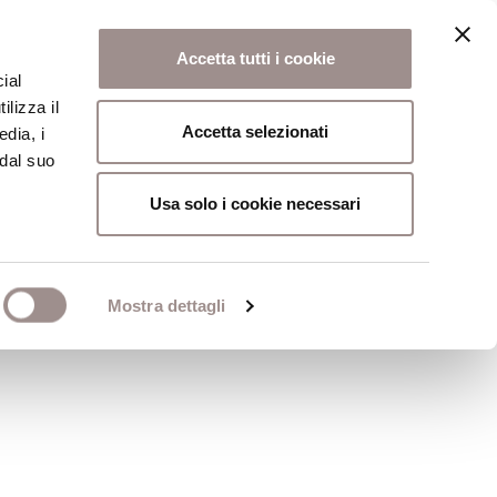
Accetta tutti i cookie
ial
ilizza il
osi
Collegio
Scuola Alti Studi
Accetta selezionati
edia, i
 dal suo
Usa solo i cookie necessari
tezza
Mostra dettagli