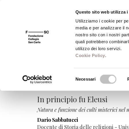
Questo sito web utilizza i
Utilizziamo i cookie per pe
media e per analizzare il no
FSC 400
Fondazione
Bibliot
nostro sito con i nostri par
quali potrebbero combinarl
utilizzo dei loro servizi.
Cookie Policy
.
Le relazioni nasc
Selezione
nell'esperienza 
Necessari
del
consenso
In principio fu Eleusi
Natura e funzione dei culti misterici nel
Dario Sabbatucci
Docente di Storia delle religioni - Uni