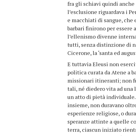
fra gli schiavi quindi anche 
l’esclusione riguardava i P
e macchiati di sangue, che er
barbari finirono per esser
l’ellenismo divenne internaz
tutti, senza distinzione di
Cicerone, la ‘santa ed augu
E tuttavia Eleusi non eserci
politica curata da Atene a ba
missionari itineranti; non f
tali, né diedero vita ad una 
un atto di pietà individuale. 
insieme, non duravano oltre
esperienze religiose, o dur
speranze attinte a quelle c
terra, ciascun iniziato rien