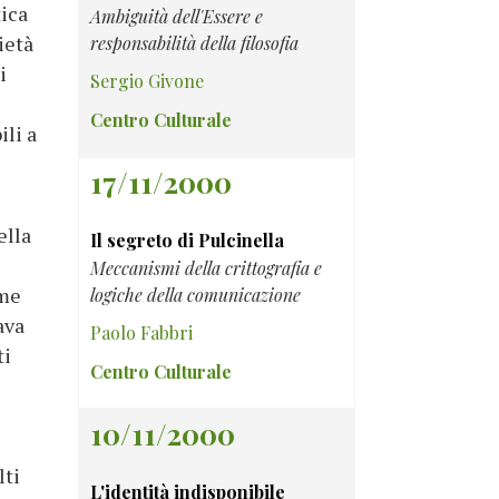
tica
Ambiguità dell'Essere e
ietà
responsabilità della filosofia
i
Sergio Givone
Centro Culturale
ili a
17/11/2000
ella
Il segreto di Pulcinella
Meccanismi della crittografia e
ome
logiche della comunicazione
ava
Paolo Fabbri
ti
Centro Culturale
10/11/2000
lti
L'identità indisponibile