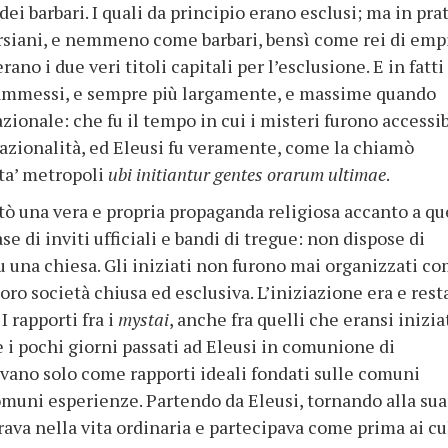
dei barbari. I quali da principio erano esclusi; ma in pra
ersiani, e nemmeno come barbari, bensì come rei di emp
ano i due veri titoli capitali per l’esclusione. E in fatti 
e ammessi, e sempre più largamente, e massime quando
ionale: che fu il tempo in cui i misteri furono accessib
 nazionalità, ed Eleusi fu veramente, come la chiamò
sta’ metropoli
ubi initiantur gentes orarum ultimae
.
tò una vera e propria propaganda religiosa accanto a qu
se di inviti ufficiali e bandi di tregue: non dispose di
u una chiesa. Gli iniziati non furono mai organizzati c
loro società chiusa ed esclusiva. L’iniziazione era e rest
I rapporti fra i
mystai
, anche fra quelli che eransi inizia
 i pochi giorni passati ad Eleusi in comunione di
avano solo come rapporti ideali fondati sulle comuni
omuni esperienze. Partendo da Eleusi, tornando alla sua
trava nella vita ordinaria e partecipava come prima ai cu