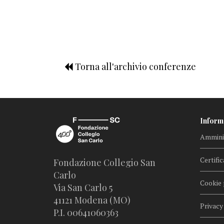
Torna all'archivio conferenze
Inform
Amminis
Certific
Fondazione Collegio San
Carlo
Cookie 
Via San Carlo 5
41121 Modena (MO)
Privacy
P.I. 00641060363