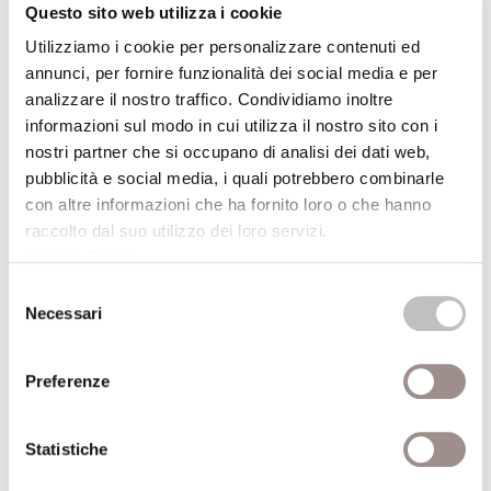
Questo sito web utilizza i cookie
21/09/2008
Utilizziamo i cookie per personalizzare contenuti ed
annunci, per fornire funzionalità dei social media e per
analizzare il nostro traffico. Condividiamo inoltre
L'immaginario della citta'
informazioni sul modo in cui utilizza il nostro sito con i
Dalla storia alla globalizzazione
nostri partner che si occupano di analisi dei dati web,
Marc Augé
pubblicità e social media, i quali potrebbero combinarle
Festival Filosofia
con altre informazioni che ha fornito loro o che hanno
raccolto dal suo utilizzo dei loro servizi.
21/09/2008
Cookie Policy
.
Selezione
Necessari
del
Dopo l&#39;avvenire
consenso
L&#39;ambigua presenza del presente
Preferenze
Giacomo Marramao
Festival Filosofia
Statistiche
21/09/2008