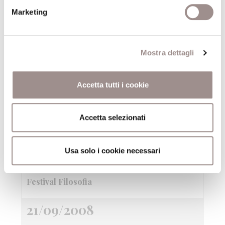
Marketing
Concepire l&#39;impersonale
Verso l&#39;originaria unità dell&#39;essere
vivente
Mostra dettagli
Roberto Esposito
Festival Filosofia
Accetta tutti i cookie
21/09/2008
Accetta selezionati
Aquiloni Voli acrobatici e laboratori di
Usa solo i cookie necessari
costruzione
Per ragazzi dai 12 anni
Festival Filosofia
21/09/2008