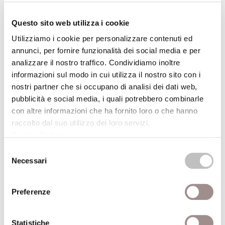
d’America che assumono religiosamente la
pianta allucinogena del peyote, quasi fosse
Questo sito web utilizza i cookie
un sacramento. Per noi tutto quello che è
Utilizziamo i cookie per personalizzare contenuti ed
cibo e bevanda è fatto soltanto di
annunci, per fornire funzionalità dei social media e per
caratteristiche biologiche e chimiche, si
analizzare il nostro traffico. Condividiamo inoltre
tratta di allucinogeni o di altre sostanze
informazioni sul modo in cui utilizza il nostro sito con i
nostri partner che si occupano di analisi dei dati web,
chimiche che alterano lo stato di coscienza.
pubblicità e social media, i quali potrebbero combinarle
Soltanto del vino non facciamo un’analisi
con altre informazioni che ha fornito loro o che hanno
chimica se non in caso di adulterazione, per
raccolto dal suo utilizzo dei loro servizi.
il resto ci limitiamo a dire che è una
Cookie Policy
.
sostanza inebriante. I popoli antichi vi
Selezione
vedevano una manifestazione del divino,
Necessari
del
una forza soprannaturale, consideravano il
consenso
soma, l’haoma come sacramenti di salvezza
Preferenze
e di immortalità così come oggi gli indiani
d’America trattano con riverenza il peyote
Statistiche
facendone un sacramento che unisce a dio.