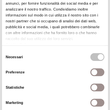
Scuola Alti Studi
annunci, per fornire funzionalità dei social media e per
analizzare il nostro traffico. Condividiamo inoltre
informazioni sul modo in cui utilizza il nostro sito con i
nostri partner che si occupano di analisi dei dati web,
pubblicità e social media, i quali potrebbero combinarle
con altre informazioni che ha fornito loro o che hanno
11/06/2019
raccolto dal suo utilizzo dei loro servizi.
Cookie Policy
.
Selezione
La libertà e la grazia
Necessari
del
Leggere Francisco Suárez con gli occhi di Caravaggio
consenso
Costantino Esposito
Preferenze
Scuola Alti Studi
Statistiche
Marketing
20/06/2019