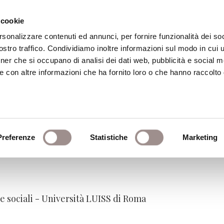
 cookie
rsonalizzare contenuti ed annunci, per fornire funzionalità dei soc
stro traffico. Condividiamo inoltre informazioni sul modo in cui ut
eca
Centro Culturale
Centro Studi Religi
tner che si occupano di analisi dei dati web, pubblicità e social m
e con altre informazioni che ha fornito loro o che hanno raccolto
eoria di un'esperienza pol
Preferenze
Statistiche
Marketing
e sociali - Università LUISS di Roma