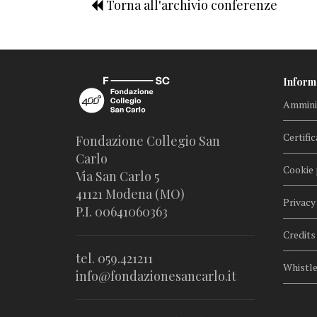
Torna all'archivio conferenze
Inform
Amminis
Certific
Fondazione Collegio San
Carlo
Cookie 
Via San Carlo 5
41121 Modena (MO)
Privacy
P.I. 00641060363
Credits
tel. 059.421211
Whistl
info@fondazionesancarlo.it