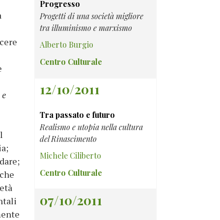
Progresso
à
Progetti di una società migliore
tra illuminismo e marxismo
scere
Alberto Burgio
Centro Culturale
e
12/10/2011
 e
Tra passato e futuro
Realismo e utopia nella cultura
l
del Rinascimento
ia;
Michele Ciliberto
dare;
Centro Culturale
lche
ietà
07/10/2011
ntali
mente