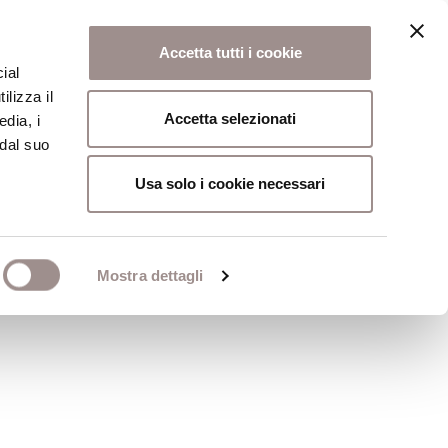
Accetta tutti i cookie
ial
ilizza il
osi
Collegio
Scuola Alti Studi
Accetta selezionati
edia, i
 dal suo
Usa solo i cookie necessari
itica
Mostra dettagli