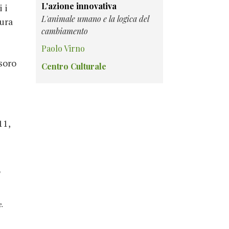
L'azione innovativa
 i
L'animale umano e la logica del
tura
cambiamento
Paolo Virno
esoro
Centro Culturale
11,
o
e.