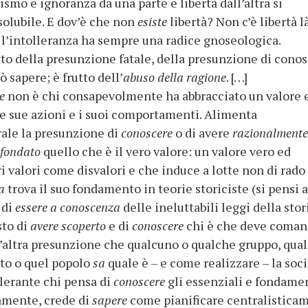
lismo e ignoranza da una parte e libertà dall’altra si
solubile. E dov’è che non
esiste
libertà? Non c’è libertà l
E l’intolleranza ha sempre una radice gnoseologica.
tto della presunzione fatale, della presunzione di cono
ò sapere; è frutto dell’
abuso della ragione
. […]
le
non è chi consapevolmente ha abbracciato un valore 
le sue azioni e i suoi comportamenti. Alimenta
rale la presunzione di
conoscere
o di avere
razionalmente
 fondato
quello che è il vero valore: un valore vero ed
ri valori come disvalori e che induce a lotte non di rado
ca
trova il suo fondamento in teorie storiciste (si pensi a
 di
essere a conoscenza
delle ineluttabili leggi della stor
sto di
avere scoperto
e di
conoscere
chi è che deve coman
ll’altra presunzione che qualcuno o qualche gruppo, qua
sto o quel popolo
sa
quale è – e come realizzare – la soc
llerante chi pensa di
conoscere
gli essenziali e fondame
eamente, crede di
sapere
come pianificare centralistica