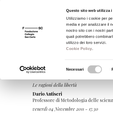
Questo sito web utilizza i
Utilizziamo i cookie per pe
media e per analizzare il no
FSC 400
Fondazione
Bibliot
nostro sito con i nostri par
quali potrebbero combinarl
utilizzo dei loro servizi.
Cookie Policy
.
Utopia. Storia e t
Selezione
Necessari
del
Contro l'utopia
consenso
Le ragioni della libertà
Dario Antiseri
Professore di Metodologia delle scienz
venerdì 04 Novembre 2011 - 17.30