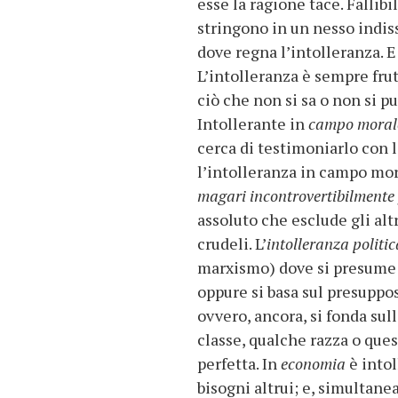
esse la ragione tace. Fallibi
stringono in un nesso indis
dove regna l’intolleranza. 
L’intolleranza è sempre fru
ciò che non si sa o non si pu
Intollerante in
campo mora
cerca di testimoniarlo con 
l’intolleranza in campo mo
magari incontrovertibilmente
assoluto che esclude gli alt
crudeli. L’
intolleranza politi
marxismo) dove si presume
oppure si basa sul presuppo
ovvero, ancora, si fonda su
classe, qualche razza o que
perfetta. In
economia
è into
bisogni altrui; e, simultan