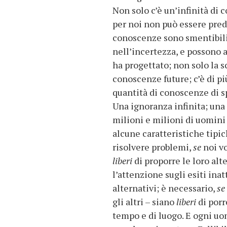
Non solo c’è un’infinità di
per noi non può essere pred
conoscenze sono smentibili o
nell’incertezza, e possono ad
ha progettato; non solo la 
conoscenze future; c’è di p
quantità di conoscenze di s
Una ignoranza infinita; una 
milioni e milioni di uomini
alcune caratteristiche tipic
risolvere problemi,
se
noi v
liberi
di proporre le loro alt
l’attenzione sugli esiti inat
alternativi; è necessario,
se
gli altri – siano
liberi
di porr
tempo e di luogo. E ogni uom