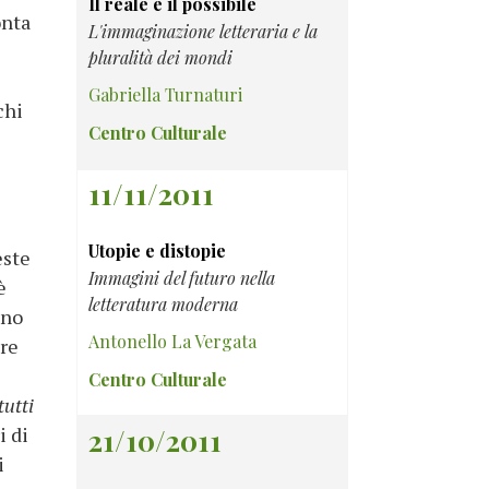
Il reale e il possibile
onta
L'immaginazione letteraria e la
pluralità dei mondi
Gabriella Turnaturi
chi
Centro Culturale
11/11/2011
Utopie e distopie
este
Immagini del futuro nella
è
letteratura moderna
ano
Antonello La Vergata
are
Centro Culturale
tutti
i di
21/10/2011
i