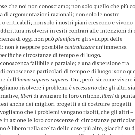
 cose che noi non conosciamo; non solo quello che più c
a di argomentazioni razionali; non solo le nostre
 criticabili; non solo i nostri piani crescono e vivono
dirittura risolversi in esiti contrari alle intenzioni di 
scienza di oggi non può
pianificare
gli sviluppi delle
iù: non è neppure possibile
centralizzare
un’immensa
pecifiche circostanze di tempo e di luogo.
conoscenza fallibile e parziale; e una dispersione tra
 di conoscenze particolari di tempo e di luogo: sono qu
he dell’
homo sapiens sapiens.
Ora, però, siccome vivere 
ogliamo risolvere i problemi
è necessario
che gli altri si
ernative,
liberi
di avanzare le loro critiche,
liberi
di punt
tesi anche dei migliori progetti e di costruire progetti
vogliamo che i problemi vengano risolti, che gli altri –
e in azione le loro conoscenze di circostanze particolar
o è libero nella scelta delle cose più alte, giacché su d