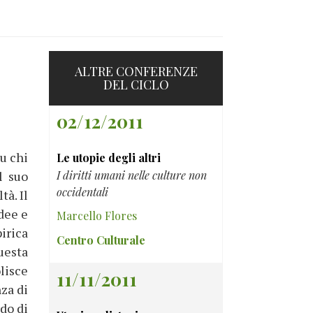
ALTRE CONFERENZE
DEL CICLO
02/12/2011
su chi
Le utopie degli altri
l suo
I diritti umani nelle culture non
occidentali
tà. Il
dee e
Marcello Flores
irica
Centro Culturale
uesta
lisce
11/11/2011
nza di
rdo di