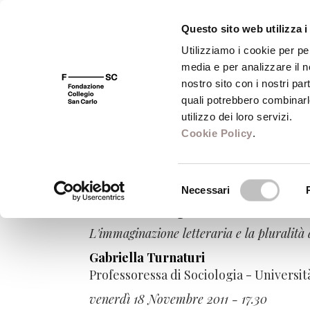
Questo sito web utilizza i
Utilizziamo i cookie per pe
media e per analizzare il no
FSC 400
Fondazione
Bibliot
nostro sito con i nostri par
quali potrebbero combinarl
utilizzo dei loro servizi.
Cookie Policy
.
Utopia. Storia e t
Selezione
Necessari
del
Il reale e il possibile
consenso
L'immaginazione letteraria e la pluralità
Gabriella Turnaturi
Professoressa di Sociologia - Universit
venerdì 18 Novembre 2011 - 17.30