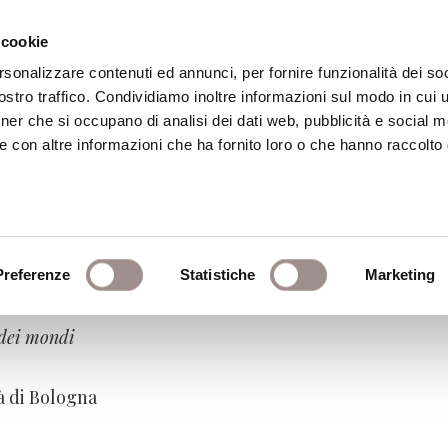
 cookie
rsonalizzare contenuti ed annunci, per fornire funzionalità dei soc
stro traffico. Condividiamo inoltre informazioni sul modo in cui ut
eca
Centro Culturale
Centro Studi Religi
tner che si occupano di analisi dei dati web, pubblicità e social m
e con altre informazioni che ha fornito loro o che hanno raccolto
eoria di un'esperienza pol
Preferenze
Statistiche
Marketing
 dei mondi
à di Bologna