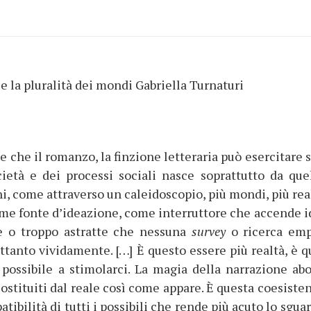
e la pluralità dei mondi Gabriella Turnaturi
e che il romanzo, la finzione letteraria può esercitare 
cietà e dei processi sociali nasce soprattutto da que
i, come attraverso un caleidoscopio, più mondi, più real
e fonte d’ideazione, come interruttore che accende i
se o troppo astratte che nessuna
survey
o ricerca emp
ettanto vividamente. […] È questo essere più realtà, è q
 possibile a stimolarci. La magia della narrazione abo
 costituiti dal reale così come appare. È questa coesiste
tibilità di tutti i possibili che rende più acuto lo sgua