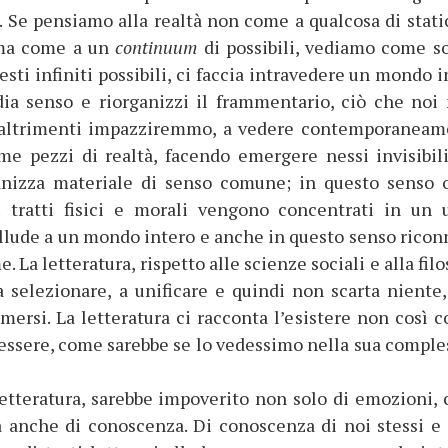
i. Se pensiamo alla realtà non come a qualcosa di static
, ma come a un
continuum
di possibili, vediamo come so
uesti infiniti possibili, ci faccia intravedere un mondo 
ia senso e riorganizzi il frammentario, ciò che noi 
 altrimenti impazziremmo, a vedere contemporaneam
me pezzi di realtà, facendo emergere nessi invisibili
ganizza materiale di senso comune; in questo senso 
 tratti fisici e morali vengono concentrati in un 
 allude a un mondo intero e anche in questo senso ricon
. La letteratura, rispetto alle scienze sociali e alla filo
a selezionare, a unificare e quindi non scarta niente,
mersi. La letteratura ci racconta l’esistere non così c
ssere, come sarebbe se lo vedessimo nella sua comples
letteratura, sarebbe impoverito non solo di emozioni,
anche di conoscenza. Di conoscenza di noi stessi e 