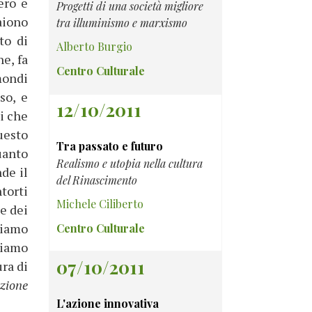
ero e
Progetti di una società migliore
aiono
tra illuminismo e marxismo
to di
Alberto Burgio
ne, fa
Centro Culturale
mondi
so, e
12/10/2011
i che
uesto
Tra passato e futuro
uanto
Realismo e utopia nella cultura
de il
del Rinascimento
ntorti
Michele Ciliberto
e dei
biamo
Centro Culturale
tiamo
07/10/2011
ura di
zione
L'azione innovativa