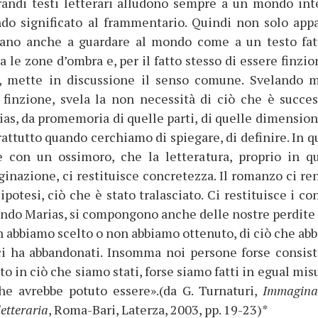
grandi testi letterari alludono sempre a un mondo int
ndo significato al frammentario. Quindi non solo app
ano anche a guardare al mondo come a un testo fat
a le zone d’ombra e, per il fatto stesso di essere finzio
, mette in discussione il senso comune. Svelando 
è finzione, svela la non necessità di ciò che è succes
ias, da promemoria di quelle parti, di quelle dimension
rattutto quando cerchiamo di spiegare, di definire. In q
e con un ossimoro, che la letteratura, proprio in q
inazione, ci restituisce concretezza. Il romanzo ci ren
ipotesi, ciò che è stato tralasciato. Ci restituisce i co
condo Marias, si compongono anche delle nostre perdite 
non abbiamo scelto o non abbiamo ottenuto, di ciò che ab
ci ha abbandonati. Insomma noi persone forse consis
o in ciò che siamo stati, forse siamo fatti in egual mis
he avrebbe potuto essere».(da G. Turnaturi,
Immagina
etteraria
, Roma-Bari, Laterza, 2003, pp. 19-23)*