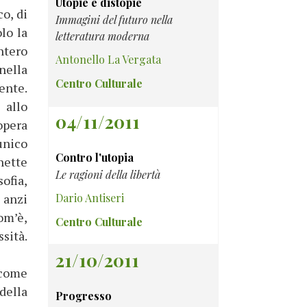
Utopie e distopie
o, di
Immagini del futuro nella
lo la
letteratura moderna
intero
Antonello La Vergata
nella
Centro Culturale
ente.
 allo
04/11/2011
opera
unico
Contro l'utopia
nette
Le ragioni della libertà
sofia,
 anzi
Dario Antiseri
om’è,
Centro Culturale
sità.
21/10/2011
 come
della
Progresso