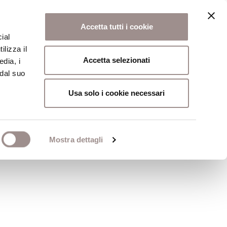
Accetta tutti i cookie
ial
ilizza il
osi
Collegio
Scuola Alti Studi
Accetta selezionati
edia, i
 dal suo
Usa solo i cookie necessari
itica
Mostra dettagli