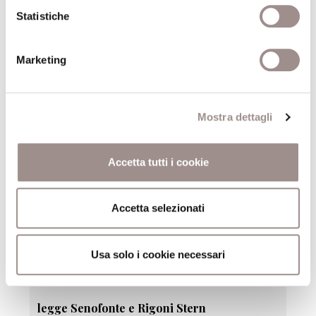
Statistiche
04/04/2005
Marketing
legge Kaputt di Curzio Malaparte
Tiziano Scarpa
VivaVoce
Mostra dettagli
21/03/2005
Accetta tutti i cookie
legge Cervantes
David Riondino
Accetta selezionati
VivaVoce
Usa solo i cookie necessari
07/03/2005
legge Senofonte e Rigoni Stern