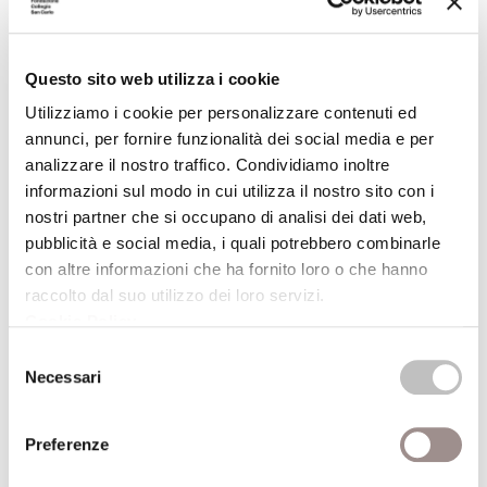
Omaggio alla memoria di Raffaello Baldini
Letture di Ermanno Cavazzoni, Ugo Cornia,
Daniele Benati, Alberto Bertoni, Paolo Nori
Questo sito web utilizza i cookie
VivaVoce
Utilizziamo i cookie per personalizzare contenuti ed
annunci, per fornire funzionalità dei social media e per
18/04/2005
analizzare il nostro traffico. Condividiamo inoltre
informazioni sul modo in cui utilizza il nostro sito con i
nostri partner che si occupano di analisi dei dati web,
legge Omero
pubblicità e social media, i quali potrebbero combinarle
Marco Baliani
con altre informazioni che ha fornito loro o che hanno
VivaVoce
raccolto dal suo utilizzo dei loro servizi.
Cookie Policy
.
11/04/2005
Selezione
Necessari
del
consenso
legge Boiardo, Stendhal, Celati
Gianni Celati
Preferenze
VivaVoce