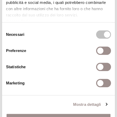
Nervo&Tes Like a bag
pubblicità e social media, i quali potrebbero combinarle
Videoinstallazione e performance
con altre informazioni che ha fornito loro o che hanno
raccolto dal suo utilizzo dei loro servizi.
Festival Filosofia
Cookie Policy
.
19/09/2008
Selezione
Necessari
del
consenso
Marco Scozzaro Io mi annoio
Mostra fotografica e Videoinstallazione
Preferenze
Festival Filosofia
Statistiche
19/09/2008
Marketing
Clara Matelli Bibliodinamica
Installazione di libri
Festival Filosofia
Mostra dettagli