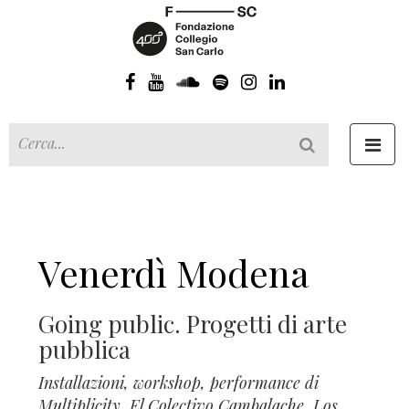
Toggl
navig
Venerdì Modena
Going public. Progetti di arte
pubblica
Installazioni, workshop, performance di
Multiplicity, El Colectivo Cambalache, Los