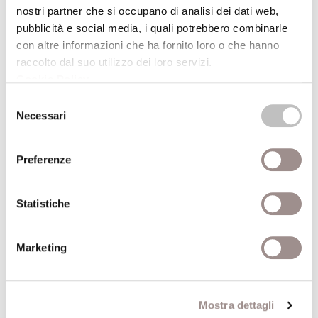
Un futuro per gli altri
nostri partner che si occupano di analisi dei dati web,
Esercizi virtuosi per ambiente, salute e donazione
pubblicità e social media, i quali potrebbero combinarle
con altre informazioni che ha fornito loro o che hanno
Festival Filosofia
raccolto dal suo utilizzo dei loro servizi.
Cookie Policy
.
19/09/2008
Selezione
Necessari
del
Eduardo Arroyo Fantomas e altre storie
consenso
dipinte
Preferenze
Festival Filosofia
19/09/2008
Statistiche
Patto di sale Comics e disegni fantastici del
Marketing
Gruppo Canicola
Festival Filosofia
Mostra dettagli
19/09/2008