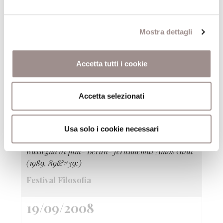
Festival Filosofia
19/09/2008
Mostra dettagli
Marco Scozzaro Io mi annoio
Accetta tutti i cookie
Mostra fotografica e Videoinstallazione
Festival Filosofia
Accetta selezionati
19/09/2008
Usa solo i cookie necessari
Città dell&#39;utopia
Rassegna di film- Berlin-Jerusalemdi Amos Gitai
(1989, 89&#39;)
Festival Filosofia
19/09/2008