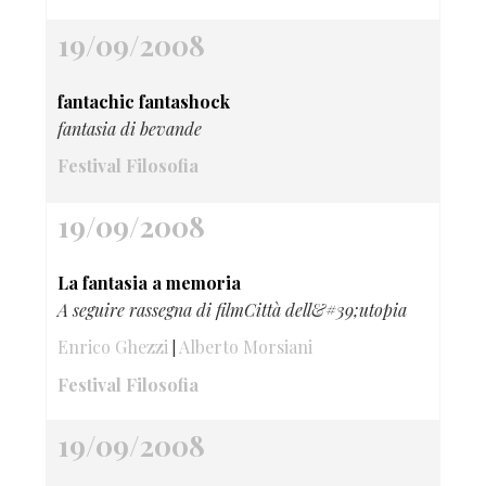
19/09/2008
fantachic fantashock
fantasia di bevande
Festival Filosofia
19/09/2008
La fantasia a memoria
A seguire rassegna di filmCittà dell&#39;utopia
Enrico Ghezzi
Alberto Morsiani
|
Festival Filosofia
19/09/2008