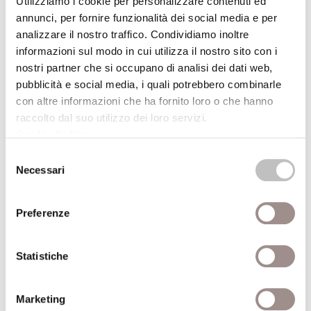
Utilizziamo i cookie per personalizzare contenuti ed
annunci, per fornire funzionalità dei social media e per
19/09/2008
analizzare il nostro traffico. Condividiamo inoltre
informazioni sul modo in cui utilizza il nostro sito con i
Sandy Skoglund True Fiction
nostri partner che si occupano di analisi dei dati web,
Festival Filosofia
pubblicità e social media, i quali potrebbero combinarle
con altre informazioni che ha fornito loro o che hanno
19/09/2008
raccolto dal suo utilizzo dei loro servizi.
Cookie Policy
.
Nervo&Tes Like a bag
Selezione
Necessari
del
Videoinstallazione e performance
consenso
Festival Filosofia
Preferenze
19/09/2008
Statistiche
Clara Matelli Bibliodinamica
Installazione di libri
Marketing