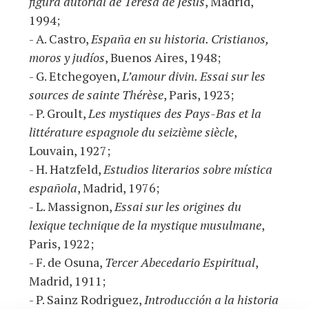
figura autorial de Teresa de Jesús
, Madrid,
1994;
- A. Castro,
España en su historia. Cristianos,
moros y judíos
, Buenos Aires, 1948;
- G. Etchegoyen,
L’amour divin. Essai sur les
sources de sainte Thérèse
, Paris, 1923;
- P. Groult,
Les mystiques des Pays-Bas et la
littérature espagnole du seizième siècle
,
Louvain, 1927;
- H. Hatzfeld,
Estudios literarios sobre mística
española
, Madrid, 1976;
- L. Massignon,
Essai sur les origines du
lexique technique de la mystique musulmane
,
Paris, 1922;
- F. de Osuna,
Tercer Abecedario Espiritual
,
Madrid, 1911;
- P. Sainz Rodriguez,
Introducción a la historia