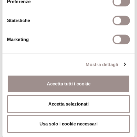
Preferenze
Il monarca cristiano ideale nelle immagini
del Bernini
Irving Lavin
Statistiche
Scuola Alti Studi
Marketing
27/05/1996
La percezione dell'altro oggi
Mostra dettagli
Identità, cultura, modernità
Marc Augé
Accetta tutti i cookie
Scuola Alti Studi
Accetta selezionati
08/03/1996
Usa solo i cookie necessari
Natura e identità
Remo Bodei