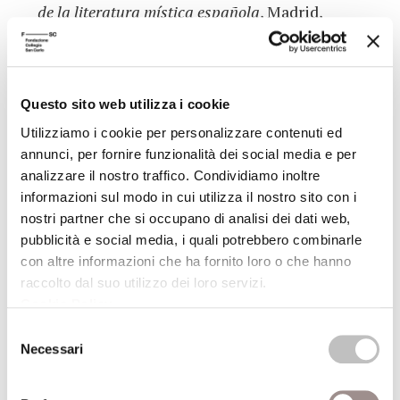
de la literatura mística española
, Madrid,
1927.
(*) I titoli contrassegnati con l'asterisco sono disponibili, o in
Questo sito web utilizza i cookie
corso di acquisizione, per la consultazione e il prestito presso
Utilizziamo i cookie per personalizzare contenuti ed
la Biblioteca della Fondazione Collegio San Carlo (lun.-ven. 9-
annunci, per fornire funzionalità dei social media e per
19)
analizzare il nostro traffico. Condividiamo inoltre
informazioni sul modo in cui utilizza il nostro sito con i
Presso la sede della Biblioteca, dopo una settimana dalla data
nostri partner che si occupano di analisi dei dati web,
della conferenza, è possibile ascoltarne la registrazione.
pubblicità e social media, i quali potrebbero combinarle
con altre informazioni che ha fornito loro o che hanno
raccolto dal suo utilizzo dei loro servizi.
ALTRE CONFERENZE DEL CICLO
Cookie Policy
.
Selezione
Necessari
del
11/06/1996
consenso