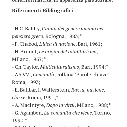
Riferimenti Bibliografici
- H.C. Baldry,
L'unità del genere umano nel
pensiero greco
, Bologna, 1983;*
- F. Chabod,
L'idea di nazione
, Bari, 1961;
- H. Arendt,
Le origini del totalitarismo
,
Milano, 1967;*
- Ch. Taylor,
Multiculturalismo
, Bari, 1994;*
- AA.VV. ,
Comunità
,collana "Parole chiave",
Roma, 1993;
- E. Balibar, I. Wallerstein,
Razza, nazione,
classe
, Roma, 1991;*
- A. Maclntyre,
Dopo la virtù
, Milano, 1988;*
- G. Agamben,
La comunità che viene
, Torino,
1990;*