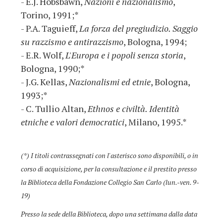
- E.J. Hobsbawn,
Nazioni e nazionalismo
,
Torino, 1991;*
- P.A. Taguieff,
La forza del pregiudizio. Saggio
su razzismo e antirazzismo
, Bologna, 1994;
- E.R. Wolf,
L'Europa e i popoli senza storia
,
Bologna, 1990;*
- J.G. Kellas,
Nazionalismi ed etnie
, Bologna,
1993;*
- C. Tullio Altan,
Ethnos e civiltà. Identità
etniche e valori democratici
, Milano, 1995.*
(*) I titoli contrassegnati con l'asterisco sono disponibili, o in
corso di acquisizione, per la consultazione e il prestito presso
la Biblioteca della Fondazione Collegio San Carlo (lun.-ven. 9-
19)
Presso la sede della Biblioteca, dopo una settimana dalla data