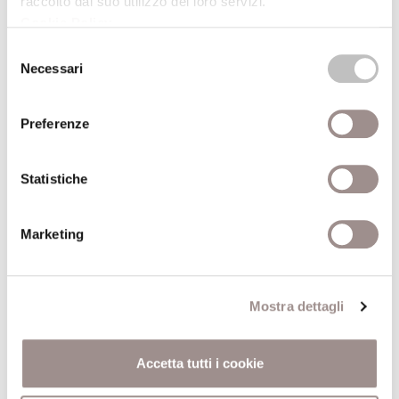
raccolto dal suo utilizzo dei loro servizi.
Marc Augé
Cookie Policy
.
Selezione
Scuola Alti Studi
Necessari
del
consenso
24/04/1996
Preferenze
Immagini della mistica spagnola del
cinquecento
Statistiche
Tra cristianesimo, ebraismo e islam
Francisco Jarauta
Marketing
Scuola Alti Studi
13/02/1996
Mostra dettagli
La genesi dell'idea di matriarcato
Accetta tutti i cookie
Da Lafitau a Bachofen