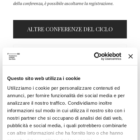
della conferenza, è possibile ascoltarne la registrazione.
ALTRE CONFERENZE DEL CICLO
11/06/1996
Il monarca cristiano ideale nelle immagini
del Bernini
Questo sito web utilizza i cookie
Irving Lavin
Utilizziamo i cookie per personalizzare contenuti ed
Scuola Alti Studi
annunci, per fornire funzionalità dei social media e per
analizzare il nostro traffico. Condividiamo inoltre
27/05/1996
informazioni sul modo in cui utilizza il nostro sito con i
nostri partner che si occupano di analisi dei dati web,
pubblicità e social media, i quali potrebbero combinarle
La percezione dell'altro oggi
con altre informazioni che ha fornito loro o che hanno
Identità, cultura, modernità