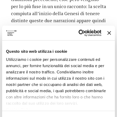
per lo più fuse in un unico racconto: la scelta
compiuta all’inizio della Genesi di tenere
distinte queste due narrazioni appare quindi
piuttosto singolare. Più che indicare
un’incertezza, sembra voler esprimere una
sorta di duplicità insita nella creazione tutta
e in particolare nell’essere umano, la cui
Questo sito web utilizza i cookie
origine avviene sotto il segno sia della
Utilizziamo i cookie per personalizzare contenuti ed
grandezza per essere stato creato a
annunci, per fornire funzionalità dei social media e per
immagine e somiglianza di Dio (Gen 1,27),
analizzare il nostro traffico. Condividiamo inoltre
sia della fragilità di provenire dalla polvere
informazioni sul modo in cui utilizza il nostro sito con i
del suolo (Gen. 2,7). In entrambe le versioni
nostri partner che si occupano di analisi dei dati web,
è posta in massimo rilievo la dimensione
pubblicità e social media, i quali potrebbero combinarle
della relazione.
con altre informazioni che ha fornito loro o che hanno
raccolto dal suo utilizzo dei loro servizi.
(da P. Stefani,
Le radici bibliche della cultura
Cookie Policy
.
occidentale
, Milano, Bruno Mondadori, 2004,