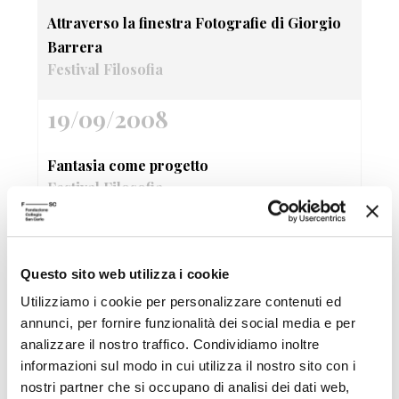
Attraverso la finestra Fotografie di Giorgio
Barrera
Festival Filosofia
19/09/2008
Fantasia come progetto
Festival Filosofia
19/09/2008
Questo sito web utilizza i cookie
Sandy Skoglund True Fiction
Utilizziamo i cookie per personalizzare contenuti ed
Festival Filosofia
annunci, per fornire funzionalità dei social media e per
analizzare il nostro traffico. Condividiamo inoltre
19/09/2008
informazioni sul modo in cui utilizza il nostro sito con i
nostri partner che si occupano di analisi dei dati web,