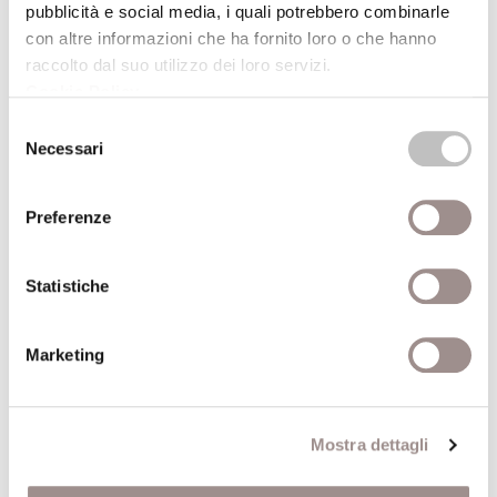
Nervo&Tes Like a bag
pubblicità e social media, i quali potrebbero combinarle
Videoinstallazione e performance
con altre informazioni che ha fornito loro o che hanno
raccolto dal suo utilizzo dei loro servizi.
Festival Filosofia
Cookie Policy
.
19/09/2008
Selezione
Necessari
del
consenso
Marco Scozzaro Io mi annoio
Mostra fotografica e Videoinstallazione
Preferenze
Festival Filosofia
Statistiche
19/09/2008
Marketing
Clara Matelli Bibliodinamica
Installazione di libri
Festival Filosofia
Mostra dettagli