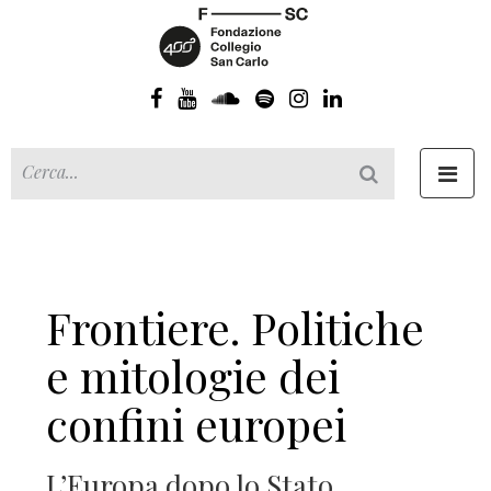
Toggl
navig
Frontiere. Politiche
e mitologie dei
confini europei
L’Europa dopo lo Stato