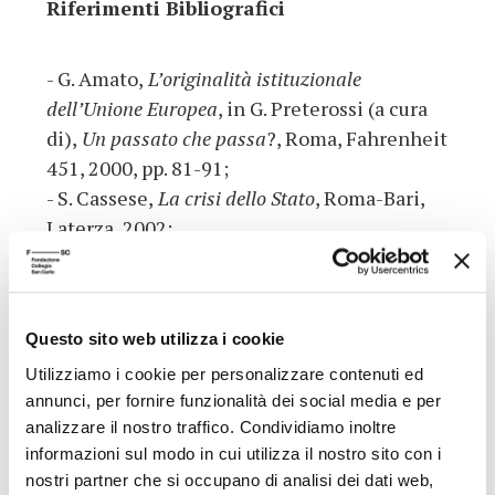
Riferimenti Bibliografici
- G. Amato,
L’originalità istituzionale
dell’Unione Europea
, in G. Preterossi (a cura
di),
Un passato che passa
?, Roma, Fahrenheit
451, 2000, pp. 81-91;
- S. Cassese,
La crisi dello Stato
, Roma-Bari,
Laterza, 2002;
- J. Habermas,
La costellazione postnazionale
,
Milano, Feltrinelli, 1999;*
- A. Pizzorusso,
Il patrimonio costituzionale
Questo sito web utilizza i cookie
europeo
, Bologna, Mulino, 2002.*
Utilizziamo i cookie per personalizzare contenuti ed
annunci, per fornire funzionalità dei social media e per
(*) I titoli contrassegnati con l'asterisco sono disponibili, o in
analizzare il nostro traffico. Condividiamo inoltre
corso di acquisizione, per la consultazione e il prestito presso
informazioni sul modo in cui utilizza il nostro sito con i
nostri partner che si occupano di analisi dei dati web,
la Biblioteca della Fondazione Collegio San Carlo (lun.-ven. 9-