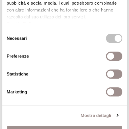
pubblicità e social media, i quali potrebbero combinarle
19)
con altre informazioni che ha fornito loro o che hanno
Presso la sede della Biblioteca, dopo una settimana dalla data
raccolto dal suo utilizzo dei loro servizi.
della conferenza, è possibile ascoltarne la registrazione.
Cookie Policy
.
Selezione
Necessari
del
ALTRE CONFERENZE DEL CICLO
consenso
Preferenze
16/01/2004
Statistiche
La dimensione spaziale del diritto
Il fondamento artificiale dei confini giuridici
Marketing
Natalino Irti
Centro Culturale
Mostra dettagli
12/12/2003