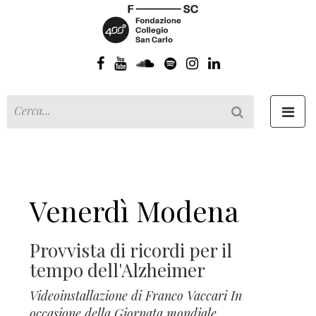
Toggl
navig
Venerdì Modena
Provvista di ricordi per il
tempo dell'Alzheimer
Videoinstallazione di Franco Vaccari In
occasione della Giornata mondiale