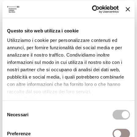
Un futuro per gli altri
Esercizi virtuosi per ambiente, salute e donazione
Festival Filosofia
Questo sito web utilizza i cookie
19/09/2008
Utilizziamo i cookie per personalizzare contenuti ed
annunci, per fornire funzionalità dei social media e per
analizzare il nostro traffico. Condividiamo inoltre
Patto di sale Comics e disegni fantastici del
informazioni sul modo in cui utilizza il nostro sito con i
Gruppo Canicola
nostri partner che si occupano di analisi dei dati web,
Festival Filosofia
pubblicità e social media, i quali potrebbero combinarle
con altre informazioni che ha fornito loro o che hanno
19/09/2008
raccolto dal suo utilizzo dei loro servizi.
Cookie Policy
.
Eduardo Arroyo Fantomas e altre storie
Selezione
dipinte
Necessari
del
Festival Filosofia
consenso
Preferenze