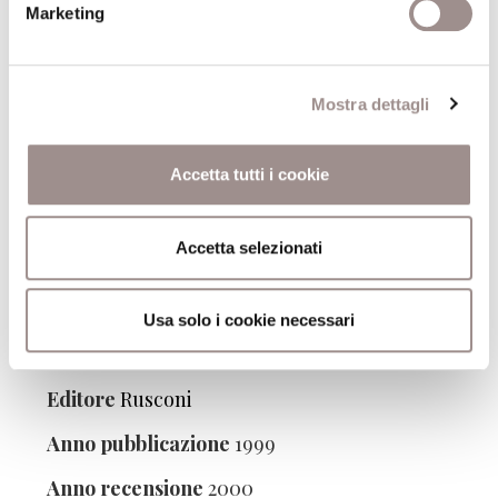
Il concetto di uomo da Omero a Platone
Marketing
Autore
Giovanni Reale
Editore
Raffaello Cortina Editore
Mostra dettagli
Anno pubblicazione
1999
Accetta tutti i cookie
Anno recensione
1999
Accetta selezionati
Usa solo i cookie necessari
Socrate
Autore
Jan Patocka
Editore
Rusconi
Anno pubblicazione
1999
Anno recensione
2000