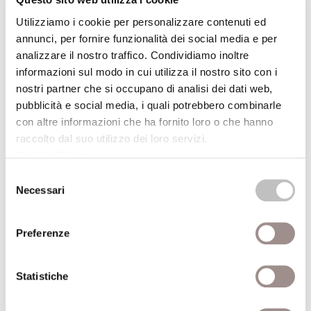
Utilizziamo i cookie per personalizzare contenuti ed
annunci, per fornire funzionalità dei social media e per
analizzare il nostro traffico. Condividiamo inoltre
informazioni sul modo in cui utilizza il nostro sito con i
L'estetica antica
nostri partner che si occupano di analisi dei dati web,
pubblicità e social media, i quali potrebbero combinarle
Editore
Laterza
con altre informazioni che ha fornito loro o che hanno
Anno pubblicazione
1999
raccolto dal suo utilizzo dei loro servizi.
Cookie Policy
.
Anno recensione
1999
Selezione
Necessari
del
consenso
Preferenze
Statistiche
Corpo, anima e salute