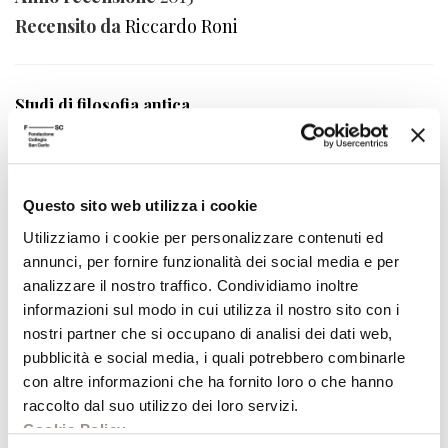
Recensito da
Riccardo Roni
Studi di filosofia antica
Autore
Pierre Hadot
Editore
ETS
Anno pubblicazione
2014
Questo sito web utilizza i cookie
Anno recensione
2015
Utilizziamo i cookie per personalizzare contenuti ed
Recensito da
Giovanni Cerro
annunci, per fornire funzionalità dei social media e per
analizzare il nostro traffico. Condividiamo inoltre
informazioni sul modo in cui utilizza il nostro sito con i
Superstitio
nostri partner che si occupano di analisi dei dati web,
pubblicità e social media, i quali potrebbero combinarle
Devianza religiosa nell'impero romano
con altre informazioni che ha fornito loro o che hanno
Autore
Jörg Rüpke
raccolto dal suo utilizzo dei loro servizi.
Editore
Carocci
Cookie Policy
.