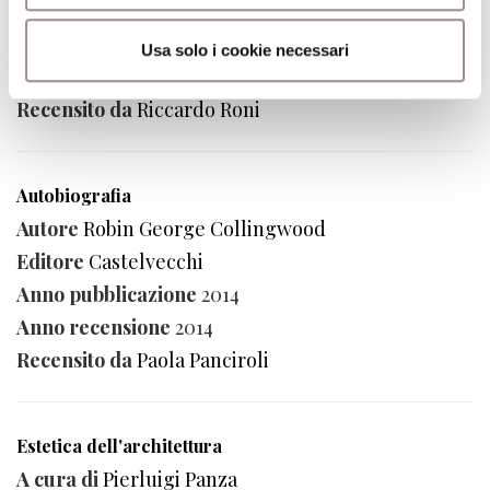
Editore
Mimesis
Anno pubblicazione
2013
Usa solo i cookie necessari
Anno recensione
2014
Recensito da
Riccardo Roni
Autobiografia
Autore
Robin George Collingwood
Editore
Castelvecchi
Anno pubblicazione
2014
Anno recensione
2014
Recensito da
Paola Panciroli
Estetica dell'architettura
A cura di
Pierluigi Panza