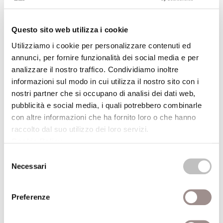
Autore
Roberto Escobar
Editore
il Mulino
Questo sito web utilizza i cookie
Anno pubblicazione
1997
Utilizziamo i cookie per personalizzare contenuti ed
annunci, per fornire funzionalità dei social media e per
Anno recensione
1998
analizzare il nostro traffico. Condividiamo inoltre
informazioni sul modo in cui utilizza il nostro sito con i
Recensito da
Stefano Suozzi
nostri partner che si occupano di analisi dei dati web,
pubblicità e social media, i quali potrebbero combinarle
Ri-Scritture
con altre informazioni che ha fornito loro o che hanno
Autore
Piero Boitani
raccolto dal suo utilizzo dei loro servizi.
Cookie Policy
.
Editore
il Mulino
Selezione
Necessari
Anno pubblicazione
1997
del
consenso
Anno recensione
1998
Preferenze
Recensito da
Brunetto Salvarani