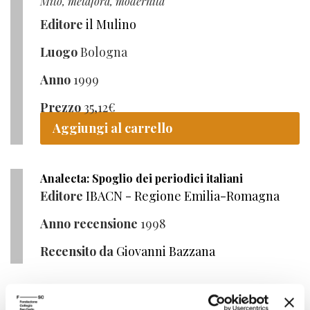
Mito, metafora, modernità
Editore
il Mulino
Luogo
Bologna
Anno
1999
Prezzo
35,12
€
Aggiungi al carrello
Analecta: Spoglio dei periodici italiani
Editore
IBACN - Regione Emilia-Romagna
Anno recensione
1998
Recensito da
Giovanni Bazzana
Metamorfosi della paura