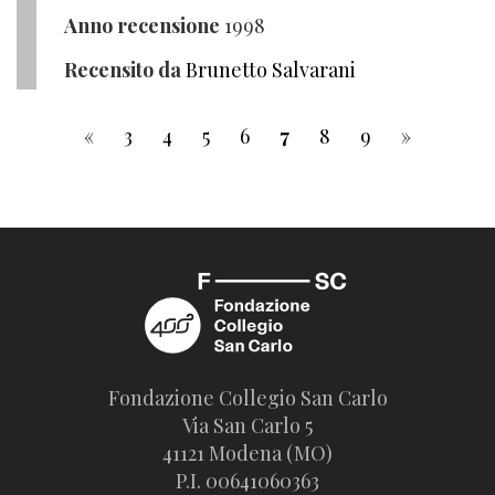
Anno recensione
1998
Recensito da
Brunetto Salvarani
«
3
4
5
6
7
8
9
»
Fondazione Collegio San Carlo
Via San Carlo 5
41121 Modena (MO)
P.I. 00641060363